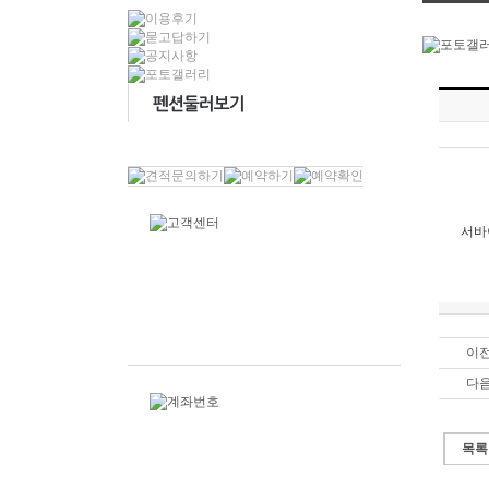
서바
이전
다음
목록