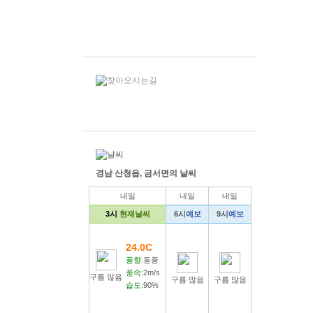
경남 산청읍, 금서면의 날씨
내일
내일
내일
3시
현재날씨
6시
예보
9시
예보
24.0C
풍향:
동풍
풍속:
2m/s
구름 많음
구름 많음
구름 많음
습도:
90%